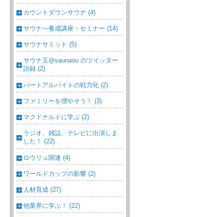
カウントダウンサウナ (4)
サウナ―養成講座・セミナー (14)
サウナサミット (5)
サウナ王@saunaou のツイッター
語録 (2)
パートアルバイトの戦力化 (2)
ファミリーを増やそう！ (3)
マクドナルドに学ぶ (2)
ラジオ、雑誌、テレビに出演しま
した！ (22)
ロウリュ関連 (4)
ワールドカップの影響 (2)
人材育成 (27)
他業界に学ぶ！ (22)