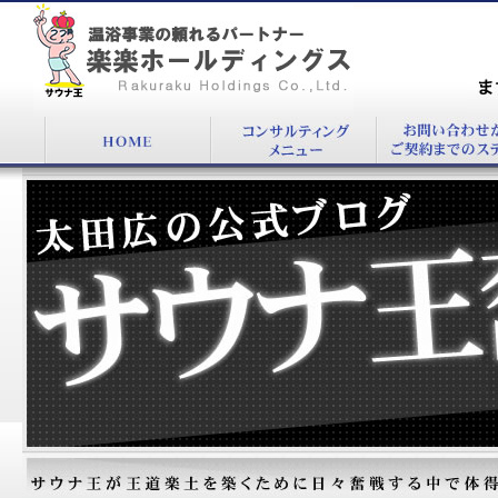
『』：温浴施設コンサルタント太田 広公式
BLOG
まず
00
太田広の公式ブログ：サウナ王奮戦記！