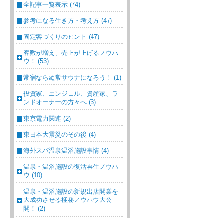
全記事一覧表示 (74)
参考になる生き方・考え方 (47)
固定客づくりのヒント (47)
客数が増え、売上が上げるノウハ
ウ！ (53)
常宿ならぬ常サウナになろう！ (1)
投資家、エンジェル、資産家、ラ
ンドオーナーの方々へ (3)
東京電力関連 (2)
東日本大震災のその後 (4)
海外スパ温泉温浴施設事情 (4)
温泉・温浴施設の復活再生ノウハ
ウ (10)
温泉・温浴施設の新規出店開業を
大成功させる極秘ノウハウ大公
開！ (2)