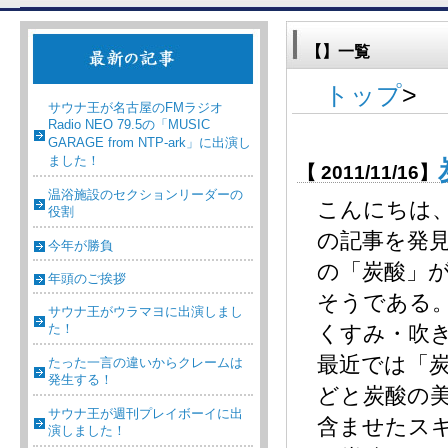
【】一覧
トップ
>
サウナ王が名古屋のFMラジオ
Radio NEO 79.5の「MUSIC
GARAGE from NTP-ark」に出演し
ました！
【 2011/11/16】
温浴施設のセクションリーダーの
こんにちは
役割
の記事を発
今年が勝負
の「炭酸」
年頭のご挨拶
そうである
サウナ王がウラマヨに出演しまし
た！
くすみ・吹
最近では「
たった一言の違いからクレームは
発生する！
どと炭酸の
サウナ王が週刊プレイボーイに出
含ませたス
演しました！