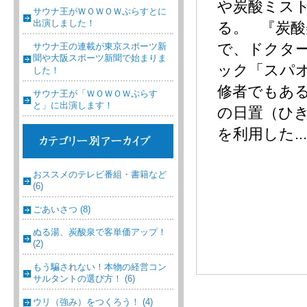
や炭酸ミス
サウナ王がＷＯＷＯＷぷらすとに
出演しました！
る。 『炭
で、ドクタ
サウナ王の連載が東京スポーツ新
聞や大阪スポーツ新聞で始まりま
ック「スパ
した！
修者でもあ
サウナ王が「ＷＯＷＯＷぷらす
と」に出演します！
の日置（ひ
を利用した...
おススメのテレビ番組・書籍など
(6)
ごあいさつ (8)
ぬる湯、炭酸泉で客単価アップ！
(2)
もう騙されない！本物の経営コン
サルタントの選び方！ (6)
ウリ（強み）をつくろう！ (4)