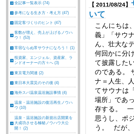
全記事一覧表示 (74)
【 2011/08/24】
いて
参考になる生き方・考え方 (47)
固定客づくりのヒント (47)
こんにちは
客数が増え、売上が上げるノウハ
義」「サウ
ウ！ (53)
ん、壮大な
常宿ならぬ常サウナになろう！ (1)
何回かに分
投資家、エンジェル、資産家、ラ
て披露した
ンドオーナーの方々へ (3)
のである。
東京電力関連 (2)
ナ＝人生、
東日本大震災のその後 (4)
てサウナは
海外スパ温泉温浴施設事情 (4)
場所」であ
温泉・温浴施設の復活再生ノウハ
ウ (10)
存する。 
思うし、ポ
温泉・温浴施設の新規出店開業を
大成功させる極秘ノウハウ大公
う。 だが
開！ (2)