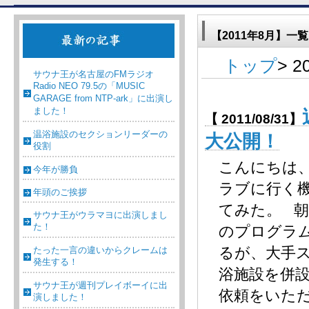
【2011年8月】一覧
トップ
> 
サウナ王が名古屋のFMラジオ
Radio NEO 79.5の「MUSIC
GARAGE from NTP-ark」に出演し
ました！
【 2011/08/31】
温浴施設のセクションリーダーの
大公開！
役割
こんにちは
今年が勝負
ラブに行く
年頭のご挨拶
てみた。 
サウナ王がウラマヨに出演しまし
た！
のプログラ
るが、大手
たった一言の違いからクレームは
発生する！
浴施設を併
サウナ王が週刊プレイボーイに出
依頼をいた
演しました！