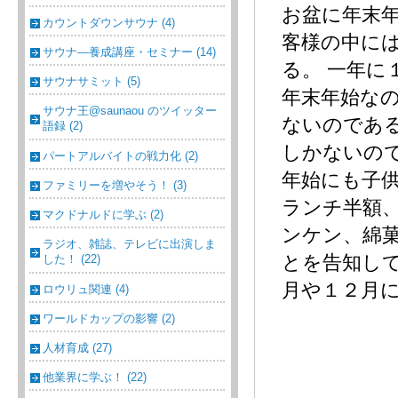
お盆に年末
カウントダウンサウナ (4)
客様の中に
サウナ―養成講座・セミナー (14)
る。 一年に
サウナサミット (5)
年末年始な
サウナ王@saunaou のツイッター
ないのであ
語録 (2)
しかないの
パートアルバイトの戦力化 (2)
年始にも子
ファミリーを増やそう！ (3)
ランチ半額
マクドナルドに学ぶ (2)
ンケン、綿
ラジオ、雑誌、テレビに出演しま
とを告知し
した！ (22)
月や１２月に
ロウリュ関連 (4)
ワールドカップの影響 (2)
人材育成 (27)
他業界に学ぶ！ (22)