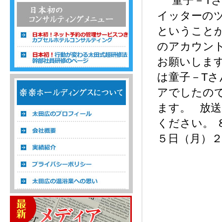
童子－Tさ
イッターの
ということ
のアカウン
お願いします。 h
は童子－T
温浴経営コンサルタント 株式会社楽楽ホ
アでしたの
ールディングス
ます。 放
ください。 
５日（月）２３