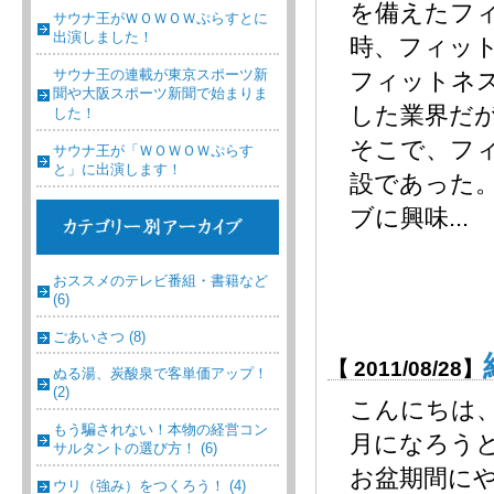
を備えたフ
サウナ王がＷＯＷＯＷぷらすとに
出演しました！
時、フィッ
サウナ王の連載が東京スポーツ新
フィットネ
聞や大阪スポーツ新聞で始まりま
した業界だ
した！
そこで、フ
サウナ王が「ＷＯＷＯＷぷらす
と」に出演します！
設であった
ブに興味...
おススメのテレビ番組・書籍など
(6)
ごあいさつ (8)
【 2011/08/28】
ぬる湯、炭酸泉で客単価アップ！
(2)
こんにちは
もう騙されない！本物の経営コン
月になろう
サルタントの選び方！ (6)
お盆期間に
ウリ（強み）をつくろう！ (4)