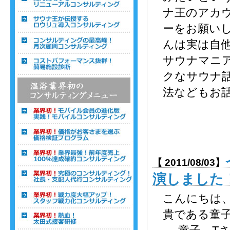
ナ王のアカ
ーをお願いします。
んは実は自
サウナマニ
クなサウナ
法などもお話
【 2011/08/03】
演しました
こんにちは
貴である童