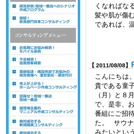
くなればな
髪や肌が傷
であれば、温
【 2011/08/08】
こんにちは
貴である童
（月）と８
で、是非、
番組にご招
た。 サウ
みたいとい