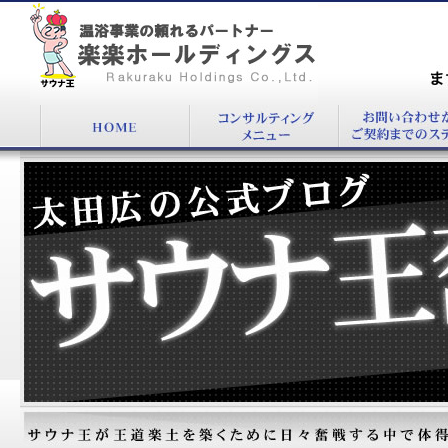
『2011年8月』：温浴施設コンサルタント太田
広公式BLOG
まず
00
太田広の公式ブログ：サウナ王奮戦記！