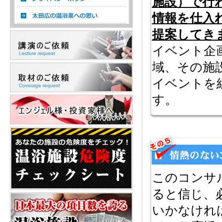
施設）で行
情報を仕入
提案してき
イベント企
域、その施
イベントを
す。
このコンサ
ると信じ、
いかなけれ