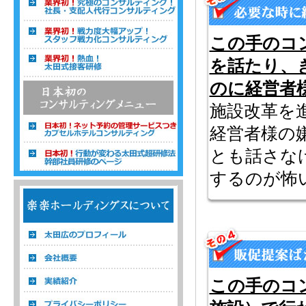
この手のコ
を話たり、
のに経営者
施設改革を
経営者様の
とも話さな
するのが怖
温浴経営コンサルタント 株式会社楽楽ホ
ールディングス
この手のコ