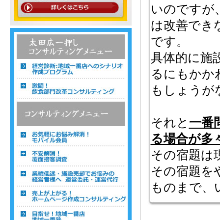
いのですが
は改善でき
です。
温浴・温泉・スーパー銭湯コンサルティン
グメニュー一覧
具体的に施
るにもかか
もしょうが
それと
一番
る場合が多
その宿題は
その宿題を
ものまで、