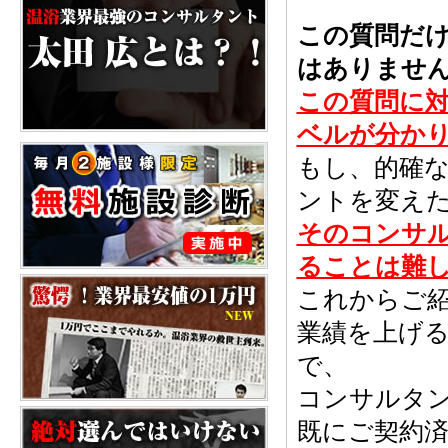
この質問だけ
はありませ
この質問に
ベルが分か
もし、的確
ントを変え
そのコンサ
ることは難
これからご
業績を上げ
で、
コンサルタ
既にご契約済