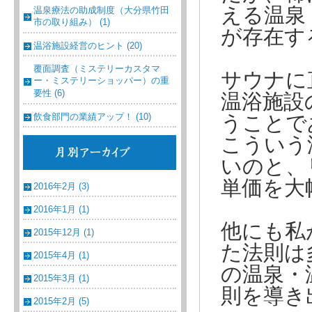
える温泉
温泉療法の助成制度（大分県竹田
市の取り組み） (1)
が存在す
温浴施設経営のヒント (20)
覆面調査（ミステリーカスタマ
サウナに
ー・ミステリーショッパー）の重
要性 (6)
温浴施設
飲食部門の業績アップ！ (10)
うことで
こういう
いのと、
単価を大
2016年2月 (3)
2016年1月 (1)
他にも私
2015年12月 (1)
た法則は
2015年4月 (1)
の温泉・
2015年3月 (1)
則を導き
2015年2月 (5)