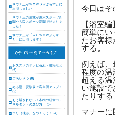
サウナ王がＷＯＷＯＷぷらすとに
今日はそ
出演しました！
サウナ王の連載が東京スポーツ新
聞や大阪スポーツ新聞で始まりま
【浴室編
した！
簡単にい
サウナ王が「ＷＯＷＯＷぷらす
たお客様
と」に出演します！
する。
例えば、
おススメのテレビ番組・書籍など
(6)
程度の温
超える温
ごあいさつ (8)
い施設で
ぬる湯、炭酸泉で客単価アップ！
(2)
たりする
もう騙されない！本物の経営コン
サルタントの選び方！ (6)
マナーに
ウリ（強み）をつくろう！ (4)