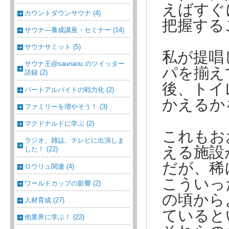
えばすぐ
カウントダウンサウナ (4)
把握する
サウナ―養成講座・セミナー (14)
サウナサミット (5)
私が提唱
サウナ王@saunaou のツイッター
パを揃え
語録 (2)
後、トイ
パートアルバイトの戦力化 (2)
かえるか
ファミリーを増やそう！ (3)
マクドナルドに学ぶ (2)
これもお
ラジオ、雑誌、テレビに出演しま
える施設
した！ (22)
だが、稀
ロウリュ関連 (4)
こういっ
ワールドカップの影響 (2)
の頃から
人材育成 (27)
ていると
他業界に学ぶ！ (22)