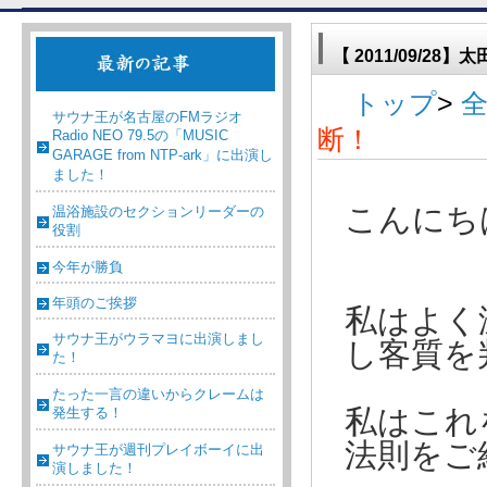
【 2011/09/2
トップ
>
サウナ王が名古屋のFMラジオ
断！
Radio NEO 79.5の「MUSIC
GARAGE from NTP-ark」に出演し
ました！
こんにち
温浴施設のセクションリーダーの
役割
今年が勝負
年頭のご挨拶
私はよく
サウナ王がウラマヨに出演しまし
し客質を
た！
たった一言の違いからクレームは
発生する！
私はこれ
法則をご
サウナ王が週刊プレイボーイに出
演しました！