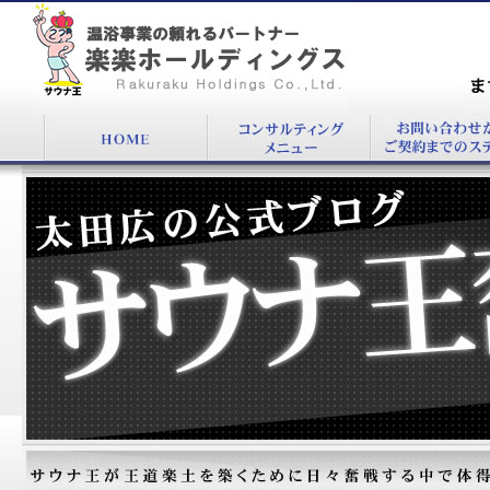
『太田式行動観察で、客質判断！』：温浴施設
コンサルタント太田 広公式BLOG
まず
00
太田広の公式ブログ：サウナ王奮戦記！