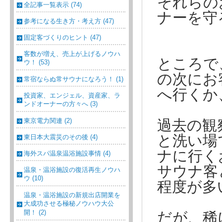
それらの
全記事一覧表示 (74)
ナーを守
参考になる生き方・考え方 (47)
固定客づくりのヒント (47)
客数が増え、売上が上げるノウハ
ところで
ウ！ (53)
の次にお
常宿ならぬ常サウナになろう！ (1)
へ行くか
投資家、エンジェル、資産家、ラ
ンドオーナーの方々へ (3)
東京電力関連 (2)
過去の観
と洗い場
東日本大震災のその後 (4)
ナに行く
海外スパ温泉温浴施設事情 (4)
サウナ客
温泉・温浴施設の復活再生ノウハ
ウ (10)
程度が多
温泉・温浴施設の新規出店開業を
大成功させる極秘ノウハウ大公
開！ (2)
だが、稀