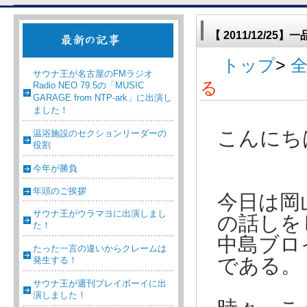
【 2011/12/2
トップ
>
サウナ王が名古屋のFMラジオ
る
Radio NEO 79.5の「MUSIC
GARAGE from NTP-ark」に出演し
ました！
こんにち
温浴施設のセクションリーダーの
役割
今年が勝負
年頭のご挨拶
今日は岡
サウナ王がウラマヨに出演しまし
の話しを
た！
中島ブロ
たった一言の違いからクレームは
発生する！
である。
サウナ王が週刊プレイボーイに出
演しました！