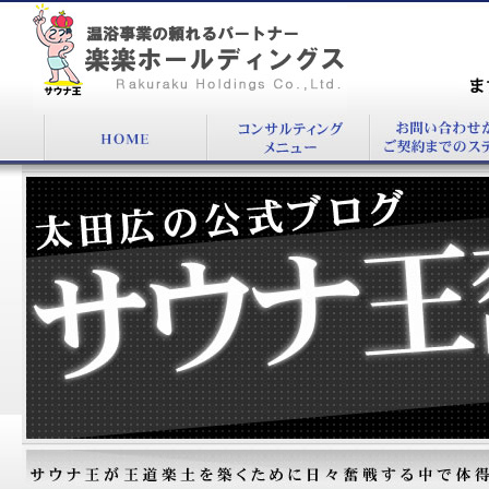
『一品の深化が繁盛店をつくる』：温浴施設コ
ンサルタント太田 広公式BLOG
まず
00
太田広の公式ブログ：サウナ王奮戦記！