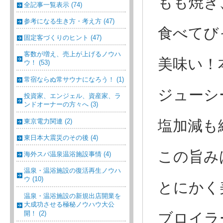
もも焼き
全記事一覧表示 (74)
参考になる生き方・考え方 (47)
食べてび
固定客づくりのヒント (47)
客数が増え、売上が上げるノウハ
美味い！
ウ！ (53)
常宿ならぬ常サウナになろう！ (1)
ジューシ
投資家、エンジェル、資産家、ラ
ンドオーナーの方々へ (3)
東京電力関連 (2)
塩加減も
東日本大震災のその後 (4)
この旨み
海外スパ温泉温浴施設事情 (4)
温泉・温浴施設の復活再生ノウハ
ウ (10)
とにかく
温泉・温浴施設の新規出店開業を
大成功させる極秘ノウハウ大公
開！ (2)
ブロイラ