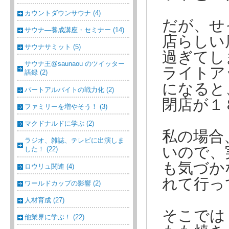
カウントダウンサウナ (4)
だが、せ
サウナ―養成講座・セミナー (14)
店らしい
サウナサミット (5)
過ぎてし
サウナ王@saunaou のツイッター
ライトア
語録 (2)
になると
パートアルバイトの戦力化 (2)
閉店が１
ファミリーを増やそう！ (3)
マクドナルドに学ぶ (2)
私の場合
ラジオ、雑誌、テレビに出演しま
いので、
した！ (22)
も気づか
ロウリュ関連 (4)
れて行っ
ワールドカップの影響 (2)
人材育成 (27)
そこでは
他業界に学ぶ！ (22)