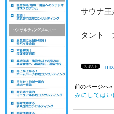
サウナ王
タント 
mi
前のページへ«
みにしてはい