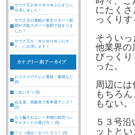
時々、こ
サウナ王がＷＯＷＯＷぷらすとに
にたくさ
出演しました！
っくりす
サウナ王の連載が東京スポーツ新
聞や大阪スポーツ新聞で始まりま
した！
そういっ
サウナ王が「ＷＯＷＯＷぷらす
他業界の
と」に出演します！
びっくり
った。
おススメのテレビ番組・書籍など
(6)
周辺には
もちろん
ごあいさつ (8)
もない。
ぬる湯、炭酸泉で客単価アップ！
(2)
もう騙されない！本物の経営コン
５３号沿
サルタントの選び方！ (6)
ットとい
ウリ（強み）をつくろう！ (4)