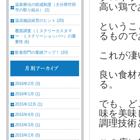
高い鶏で
温泉療法の助成制度（大分県竹田
市の取り組み） (1)
温浴施設経営のヒント (20)
というこ
覆面調査（ミステリーカスタマ
るもので
ー・ミステリーショッパー）の重
要性 (6)
飲食部門の業績アップ！ (10)
これが凄
良い食材
る。
2016年2月 (3)
2016年1月 (1)
でも、ど
2015年12月 (1)
味を美味
2015年4月 (1)
調理技術
2015年3月 (1)
2015年2月 (5)