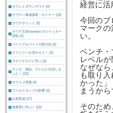
経営に活
カウントダウンサウナ (4)
サウナ―養成講座・セミナー (14)
今回のブ
サウナサミット (5)
マークの
サウナ王@saunaou のツイッター
い。
語録 (2)
パートアルバイトの戦力化 (2)
ベンチ・
ファミリーを増やそう！ (3)
レベルが
マクドナルドに学ぶ (2)
なぜなら
ラジオ、雑誌、テレビに出演しま
も取り入
した！ (22)
かった」
ロウリュ関連 (4)
まうから
ワールドカップの影響 (2)
人材育成 (27)
そのため
他業界に学ぶ！ (22)