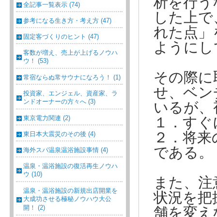
析を行う
全記事一覧表示 (74)
した上で
参考になる生き方・考え方 (47)
れた点」
固定客づくりのヒント (47)
ようにし
客数が増え、売上が上げるノウハ
ウ！ (53)
その際に
常宿ならぬ常サウナになろう！ (1)
せ、ベン
投資家、エンジェル、資産家、ラ
ンドオーナーの方々へ (3)
いるが、
東京電力関連 (2)
１．すぐ
２．将来
東日本大震災のその後 (4)
である。
海外スパ温泉温浴施設事情 (4)
温泉・温浴施設の復活再生ノウハ
ウ (10)
また、注
温泉・温浴施設の新規出店開業を
状況を把
大成功させる極秘ノウハウ大公
開！ (2)
舗を変え