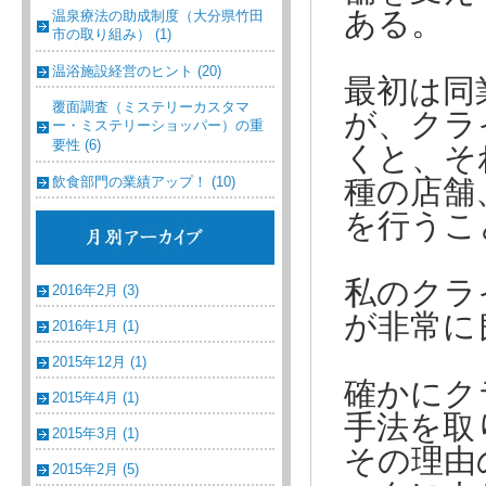
ある。
温泉療法の助成制度（大分県竹田
市の取り組み） (1)
温浴施設経営のヒント (20)
最初は同
覆面調査（ミステリーカスタマ
が、クラ
ー・ミステリーショッパー）の重
要性 (6)
くと、そ
飲食部門の業績アップ！ (10)
種の店舗
を行うこ
私のクラ
2016年2月 (3)
が非常に
2016年1月 (1)
2015年12月 (1)
確かにク
2015年4月 (1)
手法を取
2015年3月 (1)
その理由
2015年2月 (5)