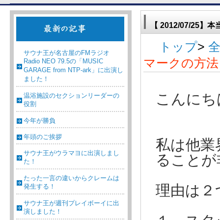
【 2012/07/
トップ
>
サウナ王が名古屋のFMラジオ
マークの方法
Radio NEO 79.5の「MUSIC
GARAGE from NTP-ark」に出演し
ました！
こんにち
温浴施設のセクションリーダーの
役割
今年が勝負
年頭のご挨拶
私は他業
サウナ王がウラマヨに出演しまし
ることが
た！
たった一言の違いからクレームは
発生する！
理由は２
サウナ王が週刊プレイボーイに出
演しました！