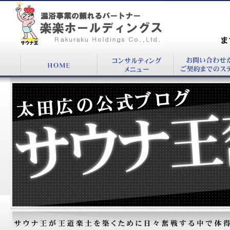
『本当に効果が出るベンチ・マークの方法』：
温浴施設コンサルタント太田 広公式BLOG
まず
00
太田広の公式ブログ：サウナ王奮戦記！