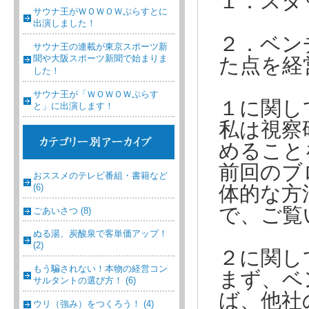
１．スタ
サウナ王がＷＯＷＯＷぷらすとに
出演しました！
２．ベン
サウナ王の連載が東京スポーツ新
聞や大阪スポーツ新聞で始まりま
た点を経
した！
サウナ王が「ＷＯＷＯＷぷらす
１に関し
と」に出演します！
私は視察
めること
前回のブ
おススメのテレビ番組・書籍など
(6)
体的な方
で、ご覧
ごあいさつ (8)
ぬる湯、炭酸泉で客単価アップ！
(2)
２に関し
もう騙されない！本物の経営コン
まず、ベ
サルタントの選び方！ (6)
ば、他社
ウリ（強み）をつくろう！ (4)