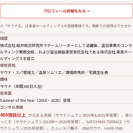
プロフィール詳細をみる
→
※「サウナ王」は楽楽ホールディングスの登録商標です。無断での使用はできませ
ん。
経歴
株式会社 船井総合研究所でチームリーダーとして活躍後、温浴事業のコンサ
ルティング業務全般、および温浴施設運営受託会社である株式会社 楽楽ホー
ルディングスを設立
保有資格
サウナ・スパ管理士／温泉ソムリエ／調理師免許／宅建主任者
趣味
サウナ（年間365日入浴）
受賞歴
Saunner of the Year（2018・2025）受賞
コンサル実績
400施設以上
かるまる池袋（サウナシュラン2020年&2021年受賞）、湯ら
っくす（サウナシュラン2018年〜2020年受賞）、SATOYAMA TERRACE（サ
ウナシュラン2025年受賞）、さふぃスパ舞子、JIN6サウナ、HARE-TABI