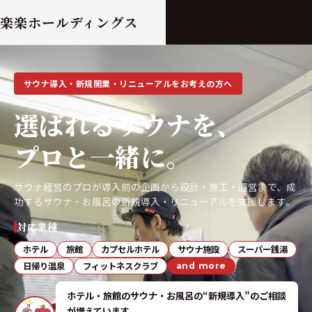
楽楽ホールディングス
サウナ導入・新規開業・リニューアルをお考えの方へ
選ばれるサウナを、
プロと一緒に。
サウナ経営のプロが導入前の企画から設計・施工・運営まで、
成
功するサウナ・お風呂の新規導入・リニューアルを支援します。
対応業種
ホテル
旅館
カプセルホテル
サウナ施設
スーパー銭湯
日帰り温泉
フィットネスクラブ
and more
ホテル・旅館のサウナ・お風呂の“新規導入”のご相談
が増えています