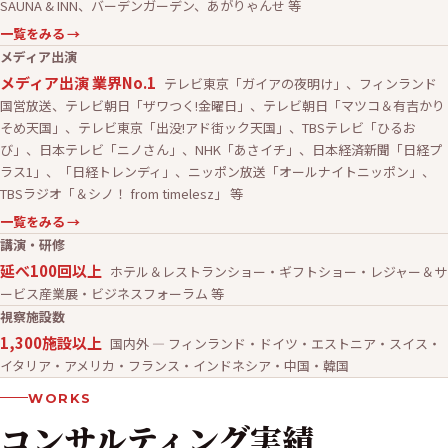
SAUNA & INN、バーデンガーデン、あがりゃんせ 等
一覧をみる
→
メディア出演
メディア出演 業界No.1
テレビ東京「ガイアの夜明け」、フィンランド
国営放送、テレビ朝日「ザワつく!金曜日」、テレビ朝日「マツコ＆有吉かり
そめ天国」、テレビ東京「出没!アド街ック天国」、TBSテレビ「ひるお
び」、日本テレビ「ニノさん」、NHK「あさイチ」、日本経済新聞「日経プ
ラス1」、「日経トレンディ」、ニッポン放送「オールナイトニッポン」、
TBSラジオ「＆シノ！ from timelesz」 等
一覧をみる
→
講演・研修
延べ100回以上
ホテル＆レストランショー・ギフトショー・レジャー＆サ
ービス産業展・ビジネスフォーラム 等
視察施設数
1,300施設以上
国内外 — フィンランド・ドイツ・エストニア・スイス・
イタリア・アメリカ・フランス・インドネシア・中国・韓国
WORKS
コンサルティング実績