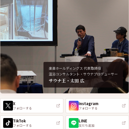
楽楽ホールディングス 代表取締役
温浴コンサルタント・サウナプロデューサー
サウナ王・太田 広
X
Instagram
フォローする
フォローする
TikTok
LINE
フォローする
友だち追加