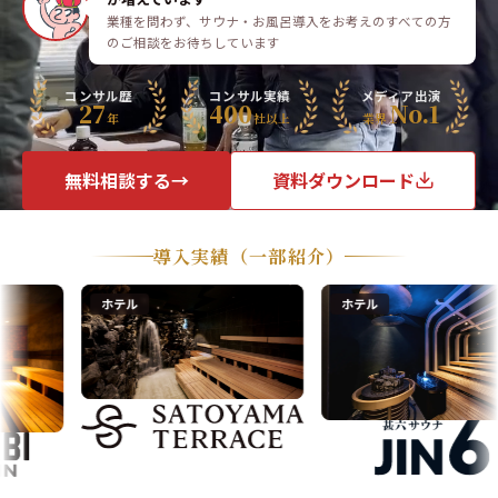
業種を問わず、サウナ・お風呂導入をお考えのすべての方
のご相談をお待ちしています
コンサル歴
コンサル実績
メディア出演
27
400
No.1
年
社以上
業界
無料相談する
→
資料ダウンロード
導入実績
（一部紹介）
ホテル
ホテル