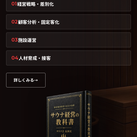
経営戦略・差別化
01
顧客分析・固定客化
02
施設運営
03
人材育成・接客
04
詳しくみる
→