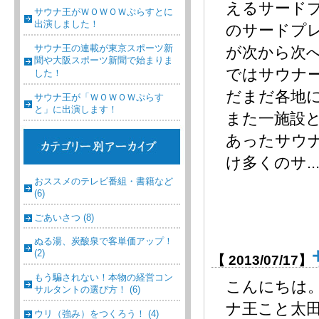
えるサード
サウナ王がＷＯＷＯＷぷらすとに
出演しました！
のサードプ
サウナ王の連載が東京スポーツ新
が次から次
聞や大阪スポーツ新聞で始まりま
ではサウナ
した！
だまだ各地
サウナ王が「ＷＯＷＯＷぷらす
と」に出演します！
また一施設
あったサウ
け多くのサ..
おススメのテレビ番組・書籍など
(6)
ごあいさつ (8)
ぬる湯、炭酸泉で客単価アップ！
(2)
【 2013/07/17】
もう騙されない！本物の経営コン
こんにちは
サルタントの選び方！ (6)
ナ王こと太
ウリ（強み）をつくろう！ (4)