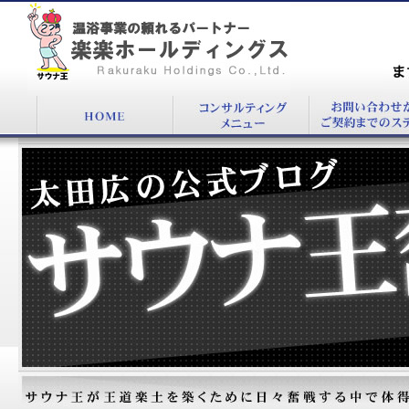
『』：温浴施設コンサルタント太田 広公式
BLOG
まず
00
太田広の公式ブログ：サウナ王奮戦記！