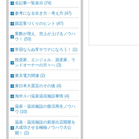
全記事一覧表示 (74)
参考になる生き方・考え方 (47)
固定客づくりのヒント (47)
客数が増え、売上が上げるノウハ
ウ！ (53)
常宿ならぬ常サウナになろう！ (1)
投資家、エンジェル、資産家、ラ
ンドオーナーの方々へ (3)
東京電力関連 (2)
東日本大震災のその後 (4)
海外スパ温泉温浴施設事情 (4)
温泉・温浴施設の復活再生ノウハ
ウ (10)
温泉・温浴施設の新規出店開業を
大成功させる極秘ノウハウ大公
開！ (2)