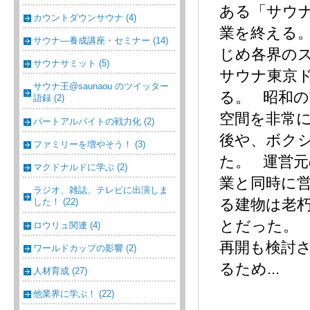
ある「サウ
カウントダウンサウナ (4)
業を終える
サウナ―養成講座・セミナー (14)
じめ各界の
サウナサミット (5)
サウナ東京
サウナ王@saunaou のツイッター
る。 昭和
語録 (2)
空間を非常
パートアルバイトの戦力化 (2)
後や、ボク
ファミリーを増やそう！ (3)
た。 運営
マクドナルドに学ぶ (2)
業と同時に
ラジオ、雑誌、テレビに出演しま
る建物は老
した！ (22)
とだった。
ロウリュ関連 (4)
再開も検討
ワールドカップの影響 (2)
るため...
人材育成 (27)
他業界に学ぶ！ (22)