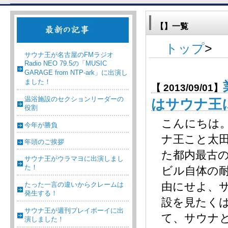
【】一覧
トップ
>
サウナ王が名古屋のFMラジオ
Radio NEO 79.5の「MUSIC
GARAGE from NTP-ark」に出演し
ました！
【 2013/09/01】
温浴施設のセクションリーダーの
はサウナ王
役割
こんにちは
今年が勝負
ナ王こと太田
年頭のご挨拶
た都内最古
サウナ王がウラマヨに出演しまし
た！
ビル自体の
由にせよ、
たった一言の違いからクレームは
発生する！
設を見たく
サウナ王が週刊プレイボーイに出
て、サウナ
演しました！