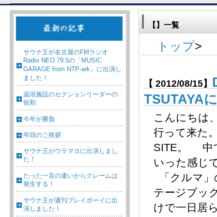
【】一覧
トップ
>
サウナ王が名古屋のFMラジオ
Radio NEO 79.5の「MUSIC
GARAGE from NTP-ark」に出演し
ました！
【 2012/08/15】
温浴施設のセクションリーダーの
TSUTAY
役割
こんにちは
今年が勝負
行って来た。 
年頭のご挨拶
SITE。 中
サウナ王がウラマヨに出演しまし
た！
いった感じ
「クルマ」
たった一言の違いからクレームは
発生する！
テージブッ
サウナ王が週刊プレイボーイに出
けで一日居
演しました！