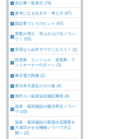
全記事一覧表示 (74)
参考になる生き方・考え方 (47)
固定客づくりのヒント (47)
客数が増え、売上が上げるノウハ
ウ！ (53)
常宿ならぬ常サウナになろう！ (1)
投資家、エンジェル、資産家、ラ
ンドオーナーの方々へ (3)
東京電力関連 (2)
東日本大震災のその後 (4)
海外スパ温泉温浴施設事情 (4)
温泉・温浴施設の復活再生ノウハ
ウ (10)
温泉・温浴施設の新規出店開業を
大成功させる極秘ノウハウ大公
開！ (2)