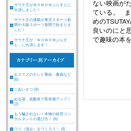
ない映画が
サウナ王がＷＯＷＯＷぷらすとに
出演しました！
ている。 
サウナ王の連載が東京スポーツ新
めのTSUT
聞や大阪スポーツ新聞で始まりま
良いのにと
した！
で趣味の本を
サウナ王が「ＷＯＷＯＷぷらす
と」に出演します！
おススメのテレビ番組・書籍など
(6)
ごあいさつ (8)
ぬる湯、炭酸泉で客単価アップ！
(2)
もう騙されない！本物の経営コン
サルタントの選び方！ (6)
ウリ（強み）をつくろう！ (4)