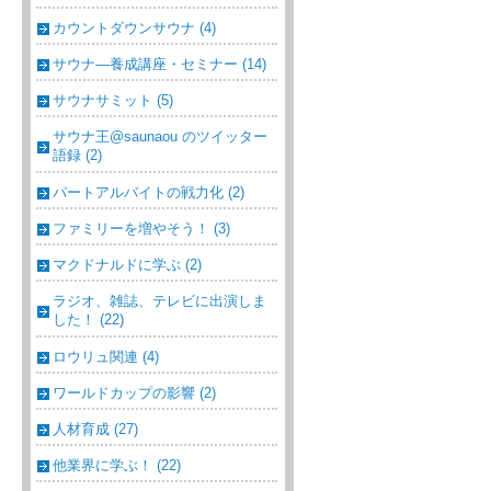
カウントダウンサウナ (4)
サウナ―養成講座・セミナー (14)
サウナサミット (5)
サウナ王@saunaou のツイッター
語録 (2)
パートアルバイトの戦力化 (2)
ファミリーを増やそう！ (3)
マクドナルドに学ぶ (2)
ラジオ、雑誌、テレビに出演しま
した！ (22)
ロウリュ関連 (4)
ワールドカップの影響 (2)
人材育成 (27)
他業界に学ぶ！ (22)