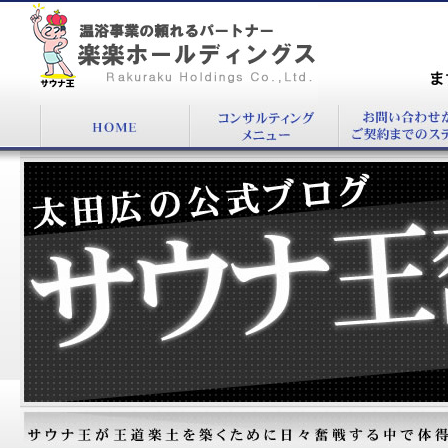
『』：温浴施設コンサルタント太田 広公式
BLOG
まず
00
太田広の公式ブログ：サウナ王奮戦記！