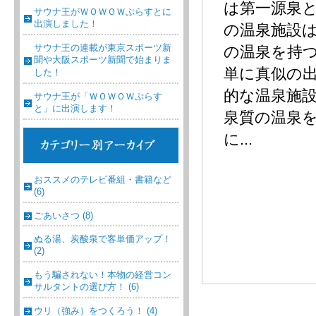
は第一源泉
サウナ王がＷＯＷＯＷぷらすとに
出演しました！
の温泉施設
サウナ王の連載が東京スポーツ新
の温泉を持
聞や大阪スポーツ新聞で始まりま
単に真似の
した！
的な温泉施
サウナ王が「ＷＯＷＯＷぷらす
と」に出演します！
泉質の温泉
に...
おススメのテレビ番組・書籍など
(6)
ごあいさつ (8)
ぬる湯、炭酸泉で客単価アップ！
(2)
もう騙されない！本物の経営コン
サルタントの選び方！ (6)
ウリ（強み）をつくろう！ (4)