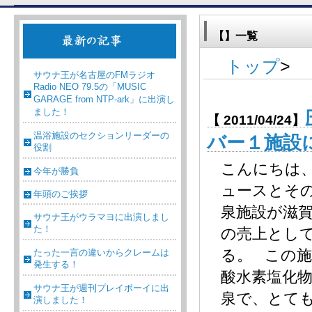
【】一覧
トップ
>
サウナ王が名古屋のFMラジオ
Radio NEO 79.5の「MUSIC
GARAGE from NTP-ark」に出演し
ました！
【 2011/04/24】
温浴施設のセクションリーダーの
バー１施設
役割
こんにちは
今年が勝負
ュースとそ
年頭のご挨拶
泉施設が滋
サウナ王がウラマヨに出演しまし
た！
の売上とし
る。 この
たった一言の違いからクレームは
発生する！
酸水素塩化
サウナ王が週刊プレイボーイに出
泉で、とて
演しました！