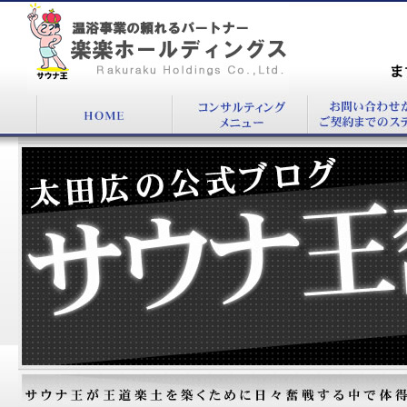
『』：温浴施設コンサルタント太田 広公式
BLOG
まず
00
太田広の公式ブログ：サウナ王奮戦記！