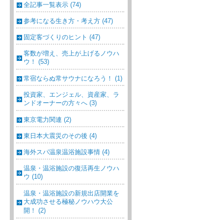
全記事一覧表示 (74)
参考になる生き方・考え方 (47)
固定客づくりのヒント (47)
客数が増え、売上が上げるノウハ
ウ！ (53)
常宿ならぬ常サウナになろう！ (1)
投資家、エンジェル、資産家、ラ
ンドオーナーの方々へ (3)
東京電力関連 (2)
東日本大震災のその後 (4)
海外スパ温泉温浴施設事情 (4)
温泉・温浴施設の復活再生ノウハ
ウ (10)
温泉・温浴施設の新規出店開業を
大成功させる極秘ノウハウ大公
開！ (2)