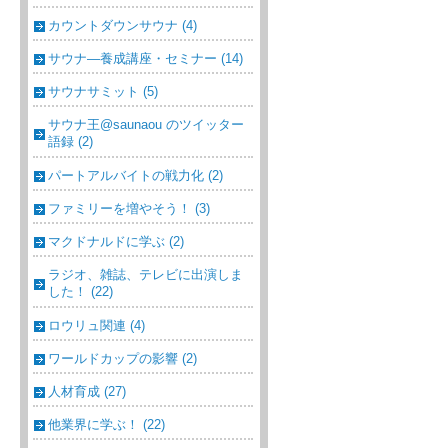
カウントダウンサウナ (4)
サウナ―養成講座・セミナー (14)
サウナサミット (5)
サウナ王@saunaou のツイッター
語録 (2)
パートアルバイトの戦力化 (2)
ファミリーを増やそう！ (3)
マクドナルドに学ぶ (2)
ラジオ、雑誌、テレビに出演しま
した！ (22)
ロウリュ関連 (4)
ワールドカップの影響 (2)
人材育成 (27)
他業界に学ぶ！ (22)