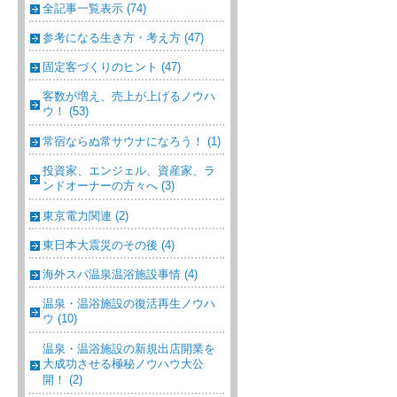
全記事一覧表示 (74)
参考になる生き方・考え方 (47)
固定客づくりのヒント (47)
客数が増え、売上が上げるノウハ
ウ！ (53)
常宿ならぬ常サウナになろう！ (1)
投資家、エンジェル、資産家、ラ
ンドオーナーの方々へ (3)
東京電力関連 (2)
東日本大震災のその後 (4)
海外スパ温泉温浴施設事情 (4)
温泉・温浴施設の復活再生ノウハ
ウ (10)
温泉・温浴施設の新規出店開業を
大成功させる極秘ノウハウ大公
開！ (2)