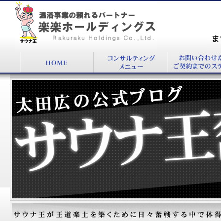
『』：温浴施設コンサルタント太田 広公式
BLOG
まず
00
太田広の公式ブログ：サウナ王奮戦記！