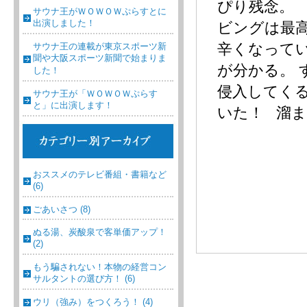
ぴり残念。
サウナ王がＷＯＷＯＷぷらすとに
出演しました！
ビングは最
辛くなって
サウナ王の連載が東京スポーツ新
聞や大阪スポーツ新聞で始まりま
が分かる。
した！
侵入してく
サウナ王が「ＷＯＷＯＷぷらす
と」に出演します！
いた！ 溜ま
おススメのテレビ番組・書籍など
(6)
ごあいさつ (8)
ぬる湯、炭酸泉で客単価アップ！
(2)
もう騙されない！本物の経営コン
サルタントの選び方！ (6)
ウリ（強み）をつくろう！ (4)