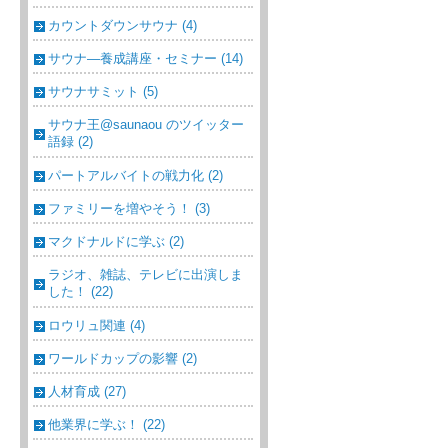
カウントダウンサウナ (4)
サウナ―養成講座・セミナー (14)
サウナサミット (5)
サウナ王@saunaou のツイッター
語録 (2)
パートアルバイトの戦力化 (2)
ファミリーを増やそう！ (3)
マクドナルドに学ぶ (2)
ラジオ、雑誌、テレビに出演しま
した！ (22)
ロウリュ関連 (4)
ワールドカップの影響 (2)
人材育成 (27)
他業界に学ぶ！ (22)