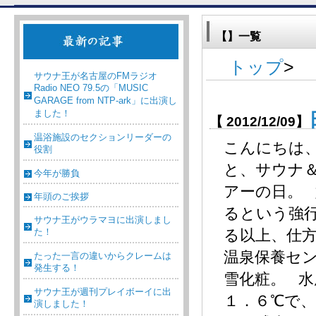
【】一覧
トップ
>
サウナ王が名古屋のFMラジオ
Radio NEO 79.5の「MUSIC
GARAGE from NTP-ark」に出演し
ました！
【 2012/12/09】
温浴施設のセクションリーダーの
こんにちは
役割
と、サウナ
今年が勝負
アーの日。
年頭のご挨拶
るという強
サウナ王がウラマヨに出演しまし
た！
る以上、仕
温泉保養セン
たった一言の違いからクレームは
発生する！
雪化粧。 水
サウナ王が週刊プレイボーイに出
１．６℃で
演しました！