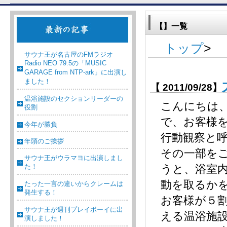
【】一覧
トップ
>
サウナ王が名古屋のFMラジオ
Radio NEO 79.5の「MUSIC
GARAGE from NTP-ark」に出演し
ました！
【 2011/09/28】
温浴施設のセクションリーダーの
こんにちは
役割
で、お客様
今年が勝負
行動観察と
年頭のご挨拶
その一部をご
サウナ王がウラマヨに出演しまし
た！
うと、浴室
動を取るか
たった一言の違いからクレームは
発生する！
お客様が５
サウナ王が週刊プレイボーイに出
える温浴施
演しました！