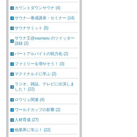
カウントダウンサウナ (4)
サウナ―養成講座・セミナー (14)
サウナサミット (5)
サウナ王@saunaou のツイッター
語録 (2)
パートアルバイトの戦力化 (2)
ファミリーを増やそう！ (3)
マクドナルドに学ぶ (2)
ラジオ、雑誌、テレビに出演しま
した！ (22)
ロウリュ関連 (4)
ワールドカップの影響 (2)
人材育成 (27)
他業界に学ぶ！ (22)