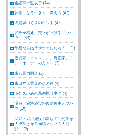
全記事一覧表示 (74)
参考になる生き方・考え方 (47)
固定客づくりのヒント (47)
客数が増え、売上が上げるノウハ
ウ！ (53)
常宿ならぬ常サウナになろう！ (1)
投資家、エンジェル、資産家、ラ
ンドオーナーの方々へ (3)
東京電力関連 (2)
東日本大震災のその後 (4)
海外スパ温泉温浴施設事情 (4)
温泉・温浴施設の復活再生ノウハ
ウ (10)
温泉・温浴施設の新規出店開業を
大成功させる極秘ノウハウ大公
開！ (2)