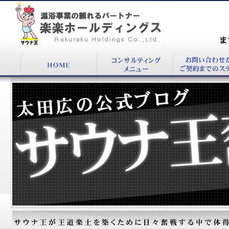
『』：温浴施設コンサルタント太田 広公式
BLOG
まず
00
太田広の公式ブログ：サウナ王奮戦記！