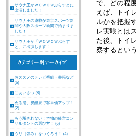
で、どの程
サウナ王がＷＯＷＯＷぷらすとに
出演しました！
えば、トイ
ルかを把握
サウナ王の連載が東京スポーツ新
聞や大阪スポーツ新聞で始まりま
レ実験とは
した！
た後、トイ
サウナ王が「ＷＯＷＯＷぷらす
と」に出演します！
察するというも
おススメのテレビ番組・書籍など
(6)
ごあいさつ (8)
ぬる湯、炭酸泉で客単価アップ！
(2)
もう騙されない！本物の経営コン
サルタントの選び方！ (6)
ウリ（強み）をつくろう！ (4)